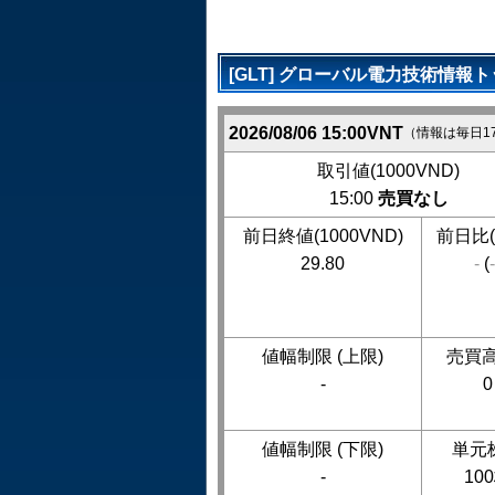
[GLT] グローバル電力技術情報
2026/08/06 15:00VNT
（情報は毎日1
取引値(1000VND)
15:00
売買なし
前日終値(1000VND)
前日比(
29.80
-
(
-
値幅制限 (上限)
売買高
-
0
値幅制限 (下限)
単元
-
10