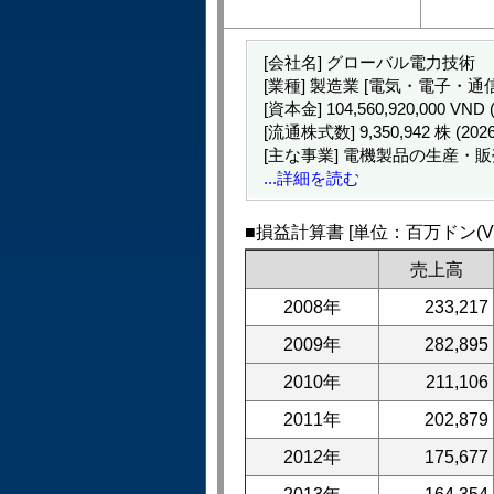
[会社名] グローバル電力技術
[業種] 製造業 [電気・電子・通
[資本金] 104,560,920,000 VN
[流通株式数] 9,350,942 株 (20
[主な事業] 電機製品の生産・
...詳細を読む
■損益計算書 [単位：百万ドン(VN
売上高
2008年
233,217
2009年
282,895
2010年
211,106
2011年
202,879
2012年
175,677