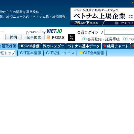
地から生の情報を毎日発信！
業、経済ニュースの「ベトナム株・経済情報」
powered by
会員ログイン ID
会員登録・延長手続
パ
イ証取株価
UPCoM株価
株カレンダー
ベトナム基本データ
経済チャート
情報トップ
GLT基本情報
GLT関連ニュース
GLT企業情報