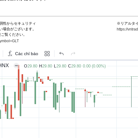
弱性からセキュリティ
※リアルタ
い場合がございます。
https://vnt
接ご覧ください。
?symbol=GLT