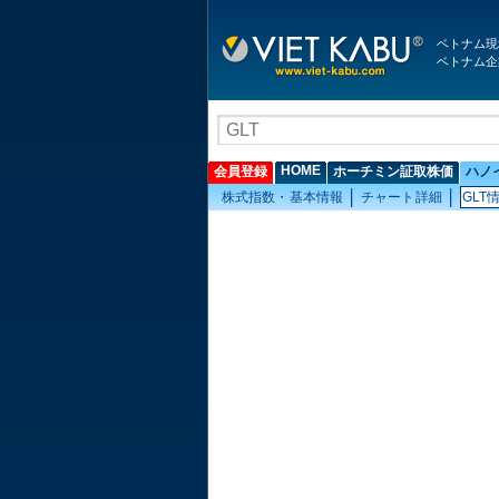
ベトナム現
ベトナム企
HOME
会員登録
ホーチミン証取株価
ハノ
株式指数・基本情報
チャート詳細
GLT