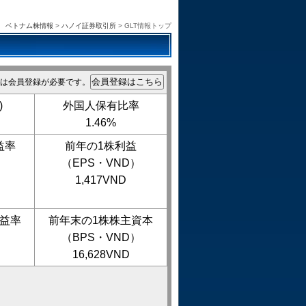
ベトナム株情報
>
ハノイ証券取引所
> GLT情報トップ
は会員登録が必要です。
)
外国人保有比率
1.46%
益率
前年の1株利益
（EPS・VND）
1,417VND
益率
前年末の1株株主資本
（BPS・VND）
16,628VND