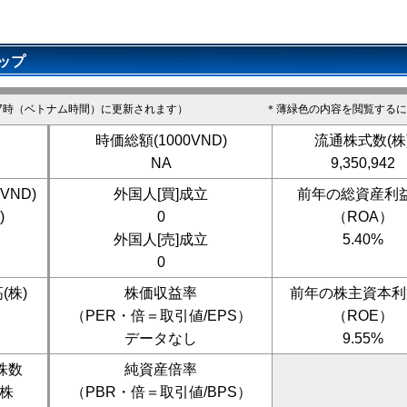
トップ
7時（ベトナム時間）に更新されます）
＊薄緑色の内容を閲覧するに
時価総額(1000VND)
流通株式数(株
NA
9,350,942
VND)
外国人[買]成立
前年の総資産利
)
0
（ROA）
外国人[売]成立
5.40%
0
(株)
株価収益率
前年の株主資本利
（PER・倍＝取引値/EPS）
（ROE）
データなし
9.55%
株数
純資産倍率
0株
（PBR・倍＝取引値/BPS）