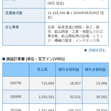
08日 現在)
流通株式数
21,418,346 株 ( 2026年08月08日 現
在)
主な事業
石炭・鉱産資源の開拓・加工・販
売、鉱山関連・工業・地盤などの工
事全般、鉱山開拓用の設備・トラッ
ク・機械の製造・メンテナンス等
詳細を読む
損益計算書 [単位：百万ドン(VND)]
売上高
税引き前利益
税引き後利益
2007年
715,666
18,827
13,408
2009年
1,015,911
52,511
39,202
2010年
1,247,564
105,743
78,924