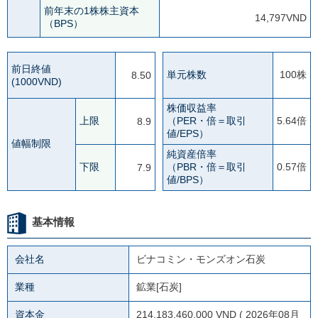
前年末の1株株主資本
14,797VND
（BPS）
前日終値
単元株数
100株
8.50
(1000VND)
株価収益率
上限
（PER・倍＝取引
5.64倍
8.9
値/EPS）
値幅制限
純資産倍率
下限
（PBR・倍＝取引
0.57倍
7.9
値/BPS）
基本情報
会社名
ビナコミン・モンズオン石炭
業種
鉱業[石炭]
資本金
214,183,460,000 VND ( 2026年08月