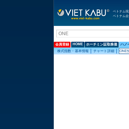
ベトナム現
ベトナム企
HOME
会員登録
ホーチミン証取株価
ハノ
株式指数・基本情報
チャート詳細
ONE