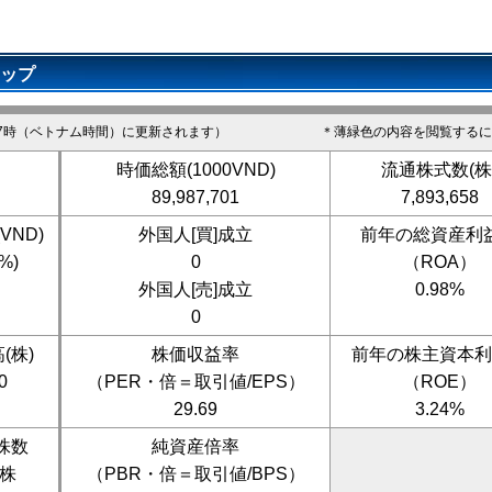
トップ
7時（ベトナム時間）に更新されます）
＊薄緑色の内容を閲覧するに
時価総額(1000VND)
流通株式数(株
89,987,701
7,893,658
VND)
外国人[買]成立
前年の総資産利
0%)
0
（ROA）
外国人[売]成立
0.98%
0
(株)
株価収益率
前年の株主資本利
0
（PER・倍＝取引値/EPS）
（ROE）
29.69
3.24%
株数
純資産倍率
0株
（PBR・倍＝取引値/BPS）