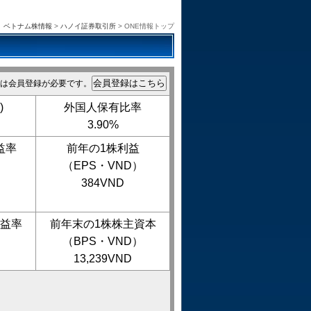
ベトナム株情報
>
ハノイ証券取引所
> ONE情報トップ
は会員登録が必要です。
)
外国人保有比率
3.90%
益率
前年の1株利益
（EPS・VND）
384VND
益率
前年末の1株株主資本
（BPS・VND）
13,239VND