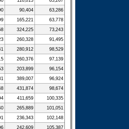
80
110,013
63,267
90
90,404
63,286
99
165,221
63,778
68
324,225
73,243
23
260,328
91,495
41
280,912
98,529
15
260,376
97,139
53
203,899
96,154
31
389,007
96,924
48
431,874
98,674
94
411,659
100,335
40
265,889
101,051
91
236,343
102,148
96
242,609
105,387