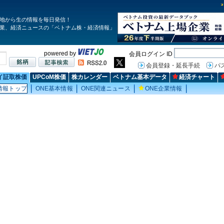
地から生の情報を毎日発信！
業、経済ニュースの「ベトナム株・経済情報」
powered by
会員ログイン ID
会員登録・延長手続
パ
イ証取株価
UPCoM株価
株カレンダー
ベトナム基本データ
経済チャート
情報トップ
ONE基本情報
ONE関連ニュース
ONE企業情報