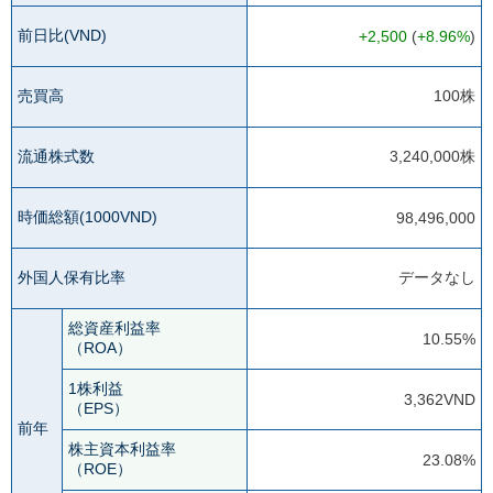
前日比(VND)
+2,500
(
+8.96%
)
売買高
100株
流通株式数
3,240,000株
時価総額(1000VND)
98,496,000
外国人保有比率
データなし
総資産利益率
10.55%
（ROA）
1株利益
3,362VND
（EPS）
前年
株主資本利益率
23.08%
（ROE）