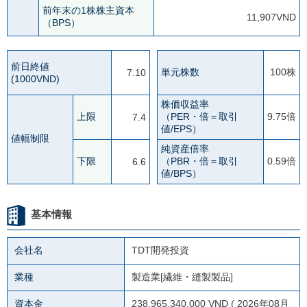
前年末の1株株主資本
11,907VND
（BPS）
前日終値
単元株数
100株
7.10
(1000VND)
株価収益率
上限
（PER・倍＝取引
9.75倍
7.4
値/EPS）
値幅制限
純資産倍率
下限
（PBR・倍＝取引
0.59倍
6.6
値/BPS）
基本情報
会社名
TDT開発投資
業種
製造業[繊維・縫製製品]
資本金
238,965,340,000 VND ( 2026年08月