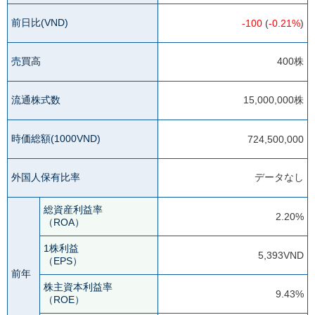
前日比(VND)
-100
(
-0.21%
)
売買高
400株
流通株式数
15,000,000株
時価総額(1000VND)
724,500,000
外国人保有比率
データなし
総資産利益率
2.20%
（ROA）
1株利益
5,393VND
（EPS）
前年
株主資本利益率
9.43%
（ROE）