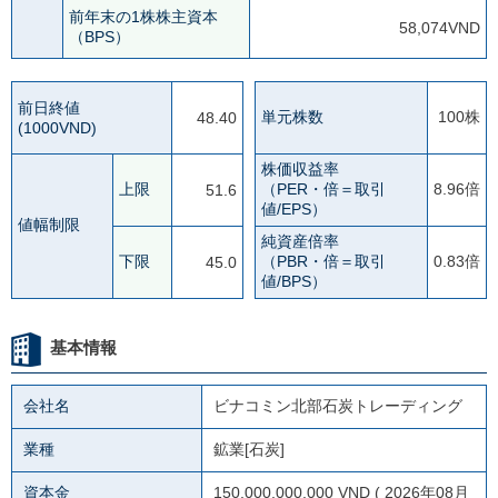
前年末の1株株主資本
58,074VND
（BPS）
前日終値
単元株数
100株
48.40
(1000VND)
株価収益率
上限
（PER・倍＝取引
8.96倍
51.6
値/EPS）
値幅制限
純資産倍率
下限
（PBR・倍＝取引
0.83倍
45.0
値/BPS）
基本情報
会社名
ビナコミン北部石炭トレーディング
業種
鉱業[石炭]
資本金
150,000,000,000 VND ( 2026年08月