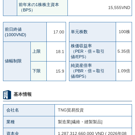
前年末の1株株主資本
15,555VND
（BPS）
前日終値
単元株数
100株
17.00
(1000VND)
株価収益率
上限
（PER・倍＝取引
5.35倍
18.1
値/EPS）
値幅制限
純資産倍率
下限
（PBR・倍＝取引
1.09倍
15.9
値/BPS）
基本情報
会社名
TNG貿易投資
業種
製造業[繊維・縫製製品]
資本金
1,287,312,660,000 VND ( 2026年08