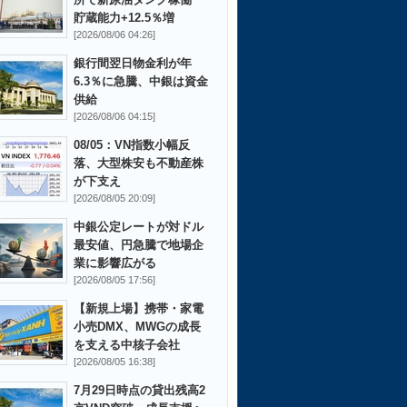
貯蔵能力+12.5％増
[2026/08/06 04:26]
銀行間翌日物金利が年
6.3％に急騰、中銀は資金
供給
[2026/08/06 04:15]
08/05：VN指数小幅反
落、大型株安も不動産株
が下支え
[2026/08/05 20:09]
中銀公定レートが対ドル
最安値、円急騰で地場企
業に影響広がる
[2026/08/05 17:56]
【新規上場】携帯・家電
小売DMX、MWGの成長
を支える中核子会社
[2026/08/05 16:38]
7月29日時点の貸出残高2