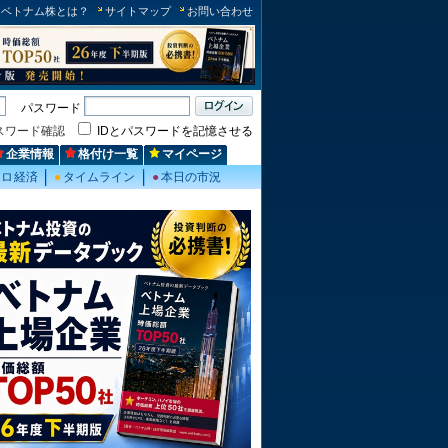
ベトナム株とは？
サイトマップ
お問い合わせ
パスワード
スワード確認
IDとパスワードを記憶させる
企業情報
格付け一覧
マイページ
クロ経済
●
タイムライン
●
本日の市況