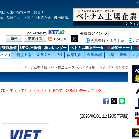
地から生の情報を毎日発信！
業、経済ニュースの「ベトナム株・経済情報」
powered by
会員ログイン ID
会員登録・延長手続
パ
イ証取株価
UPCoM株価
株カレンダー
ベトナム基本データ
経済チャート
UPCOM
IPO
ハノイ
新規上場
内部動向
企業業績
企業
産業
マ
ベトナム株情報
>
ベト株ニュース
>
ハノイ証取
> IVS：会社名を変更
2026年度下半期版 ベトナム上場企業 TOP50社データブック
[2026/06/01 11:19JST更新]