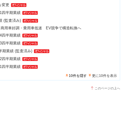
を変更
 第1四半期業績
績 (監査済み)
場、商用車好調・乗用車低迷 EV競争で構造転換へ
 第4四半期業績
 第3四半期業績
上半期業績 (監査済み)
 第2四半期業績
 第1四半期業績
10件を隠す
更に10件を表示
このページの上へ