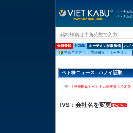
ベトナム現
ベトナム企
HOME
会員登録
ホーチミン証取株価
ハノ
初めての方へ
市場概況
ホーチミン
ベト株ニュース - ハノイ証取
[PR]
【発売開始】ベトナム株投資の決定版 - 
IVS：会社名を変更