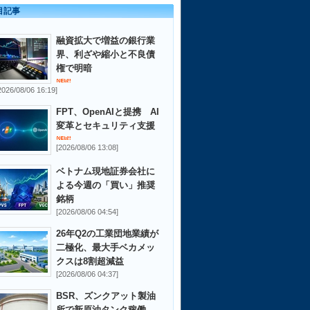
目記事
融資拡大で増益の銀行業
界、利ざや縮小と不良債
権で明暗
2026/08/06 16:19]
FPT、OpenAIと提携 AI
変革とセキュリティ支援
[2026/08/06 13:08]
ベトナム現地証券会社に
よる今週の「買い」推奨
銘柄
[2026/08/06 04:54]
26年Q2の工業団地業績が
二極化、最大手ベカメッ
クスは8割超減益
[2026/08/06 04:37]
BSR、ズンクアット製油
所で新原油タンク稼働