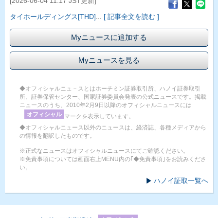
[2026-06-04 11:17 JST更新]
タイホールディングス[THD]
...
[ 記事全文を読む ]
Myニュースに追加する
Myニュースを見る
◆オフィシャルニュ－スとはホーチミン証券取引所、ハノイ証券取引
所、証券保管センター、国家証券委員会発表の公式ニュースです。掲載
ニュースのうち、2010年2月9日以降のオフィシャルニュースには
オフィシャル
マークを表示しています。
◆オフィシャルニュース以外のニュースは、経済誌、各種メディアから
の情報を翻訳したものです。
※正式なニュースはオフィシャルニュースにてご確認ください。
※免責事項については画面右上MENU内の｢◆免責事項｣をお読みくださ
い。
ハノイ証取一覧へ