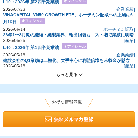
オフィシャル
L10：2026年 第2四半期業績
2026/07/23
[企業業績]
VINACAPITAL VN50 GROWTH ETF、ホーチミン証取への上場は6
オフィシャル
月16日
2026/06/14
[ホーチミン証取]
26年1〜3月期の繊維・縫製業界、輸出回復もコスト増で業績に明暗
2026/05/25
[産業]
オフィシャル
L40：2026年 第1四半期業績
2026/05/18
[企業業績]
建設会社のQ1業績は二極化、大手中心に利益倍増も未収金が懸念
2026/05/18
[産業]
もっと見る
お得な情報満載！