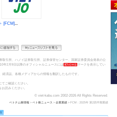
[FCM]
...
券取引所、ハノイ証券取引所、証券保管センター、国家証券委員会発表の公
10年2月9日以降のオフィシャルニュースには
マークを表示してい
、経済誌、各種メディアからの情報を翻訳したものです。
にてご確認ください。
をお読みください。
© viet-kabu.com 2002-2026 All Rights Reserved.
ベトナム株情報
>
ベト株ニュース
>
企業業績
> FCM：2025年 第2四半期業績
ス