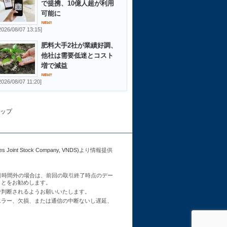
で提携、10億人超が利用
可能に
2026/08/07 13:15]
肥料大手2社が業績好調、
他社は需要低迷とコスト
増で減益
2026/08/07 11:20]
ップ
Joint Stock Company, VNDS)
より情報提供
引時間外の場合は、前回の取引終了時点のデー
ことをお勧めします。
で判断されるようお願いいたします。
エラー、欠損、または通信の中断ないし遅延、