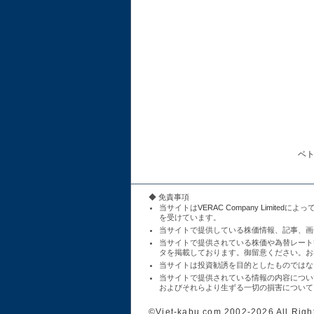
ベ
◆ 免責事項
当サイトは
VERAC Company Limited
によっ
を受けています。
当サイトで提供している株価情報、記事、画
当サイトで提供されている株価や為替レート
タを掲載しております。御留意ください。お
当サイトは投資勧誘を目的としたものではな
当サイトで提供されている情報の内容につい
およびそれらより生ずる一切の損害について
©Viet-kabu.com 2002-2026 All Righ