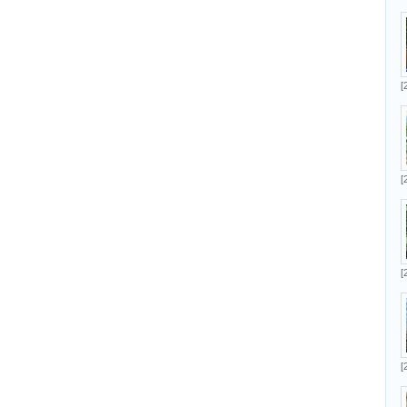
[
[
[
[