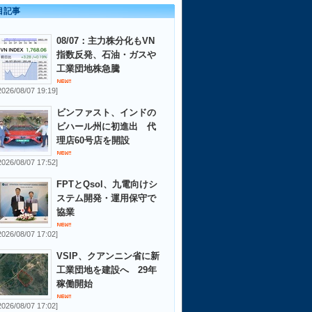
目記事
08/07：主力株分化もVN
指数反発、石油・ガスや
工業団地株急騰
2026/08/07 19:19]
ビンファスト、インドの
ビハール州に初進出 代
理店60号店を開設
2026/08/07 17:52]
FPTとQsol、九電向けシ
ステム開発・運用保守で
協業
2026/08/07 17:02]
VSIP、クアンニン省に新
工業団地を建設へ 29年
稼働開始
2026/08/07 17:02]