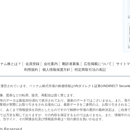
[
[
トナム株とは？
│
会員登録
│
会社案内
│
翻訳者募集
│
広告掲載について
│
サイトマ
利用規約
│
個人情報保護方針
│
特定商取引法の表記
て運営されています。ベトナム株式市場の株価情報は
VNダイレクト証券(VNDIRECT Securities 
像、図表などの転用、販売、再配信は固く禁じます。
等のデータは最低30分遅れで表示されており、最新のデータではございません。また、取
客様が実際にお取り引きをされる場合には、最新データをご参照の上、お取り引きされる
く、あくまで情報提供を目的としたものですので銘柄や市場の選択の最終決定は、ご自身
ては万全を期しておりますが、その内容を保証するものではありません。また、情報中の
、当サイト、その関連会社及び情報提供者は一切の責任を負いかねます。
ts Reserved.