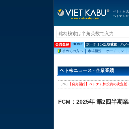
ベトナム現
ベトナム企
HOME
会員登録
ホーチミン証取株価
ハノ
初めての方へ
市場概況
ホーチミン
ベト株ニュース - 企業業績
[PR]
【発売開始】ベトナム株投資の決定版 - 
FCM：2025年 第2四半期