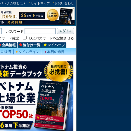
ベトナム株とは？
サイトマップ
お問い合わせ
パスワード
スワード確認
IDとパスワードを記憶させる
企業情報
格付け一覧
マイページ
クロ経済
●
タイムライン
●
本日の市況