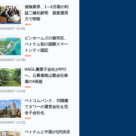
保険業界、1～6月期の利
益二極化鮮明 資産運用
力で明暗
2026/08/07 16:00]
ビンホームズの都市区、
ベトナム初の国際スマー
トシティ認証
2026/08/07 13:28]
HAGL農業子会社がIPO
へ、公募価格は親会社株
価の4倍超
2026/08/07 13:24]
ベトコムバンク、35階建
てタワーの運営会社を完
全子会社化
2026/08/07 13:22]
ベトナムと中国がQR決済