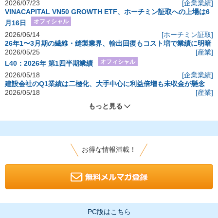
2026/07/23
[企業業績]
VINACAPITAL VN50 GROWTH ETF、ホーチミン証取への上場は6
オフィシャル
月16日
2026/06/14
[ホーチミン証取]
26年1〜3月期の繊維・縫製業界、輸出回復もコスト増で業績に明暗
2026/05/25
[産業]
オフィシャル
L40：2026年 第1四半期業績
2026/05/18
[企業業績]
建設会社のQ1業績は二極化、大手中心に利益倍増も未収金が懸念
2026/05/18
[産業]
もっと見る
お得な情報満載！
PC版はこちら