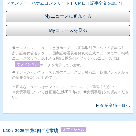
ファンブー・ハナムコンクリート [FCM]
...
[ 記事全文を読む ]
Myニュースに追加する
Myニュースを見る
◆オフィシャルニュ－スとはホーチミン証券取引所、ハノイ証券取引
所、証券保管センター、国家証券委員会発表の公式ニュースです。掲載
ニュースのうち、2010年2月9日以降のオフィシャルニュースには
オフィシャル
マークを表示しています。
◆オフィシャルニュース以外のニュースは、経済誌、各種メディアから
の情報を翻訳したものです。
※正式なニュースはオフィシャルニュースにてご確認ください。
※免責事項については画面右上MENU内の｢◆免責事項｣をお読みくださ
い。
企業業績一覧へ
オフィシャル
L10：2026年 第2四半期業績