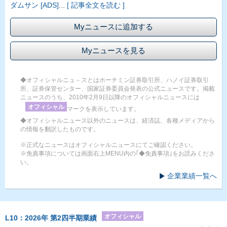
ダムサン [ADS]
...
[ 記事全文を読む ]
Myニュースに追加する
Myニュースを見る
◆オフィシャルニュ－スとはホーチミン証券取引所、ハノイ証券取引
所、証券保管センター、国家証券委員会発表の公式ニュースです。掲載
ニュースのうち、2010年2月9日以降のオフィシャルニュースには
オフィシャル
マークを表示しています。
◆オフィシャルニュース以外のニュースは、経済誌、各種メディアから
の情報を翻訳したものです。
※正式なニュースはオフィシャルニュースにてご確認ください。
※免責事項については画面右上MENU内の｢◆免責事項｣をお読みくださ
い。
企業業績一覧へ
オフィシャル
L10：2026年 第2四半期業績