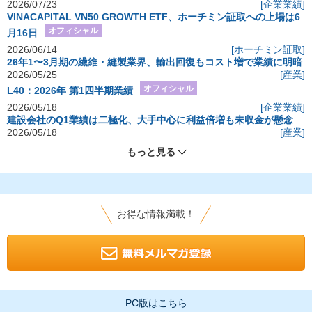
2026/07/23
[企業業績]
VINACAPITAL VN50 GROWTH ETF、ホーチミン証取への上場は6
オフィシャル
月16日
2026/06/14
[ホーチミン証取]
26年1〜3月期の繊維・縫製業界、輸出回復もコスト増で業績に明暗
2026/05/25
[産業]
オフィシャル
L40：2026年 第1四半期業績
2026/05/18
[企業業績]
建設会社のQ1業績は二極化、大手中心に利益倍増も未収金が懸念
2026/05/18
[産業]
もっと見る
お得な情報満載！
PC版はこちら