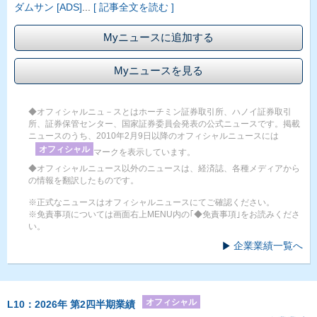
ダムサン [ADS]
...
[ 記事全文を読む ]
Myニュースに追加する
Myニュースを見る
◆オフィシャルニュ－スとはホーチミン証券取引所、ハノイ証券取引
所、証券保管センター、国家証券委員会発表の公式ニュースです。掲載
ニュースのうち、2010年2月9日以降のオフィシャルニュースには
オフィシャル
マークを表示しています。
◆オフィシャルニュース以外のニュースは、経済誌、各種メディアから
の情報を翻訳したものです。
※正式なニュースはオフィシャルニュースにてご確認ください。
※免責事項については画面右上MENU内の｢◆免責事項｣をお読みくださ
い。
企業業績一覧へ
オフィシャル
L10：2026年 第2四半期業績