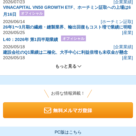
2026/07/23
[企業業績]
VINACAPITAL VN50 GROWTH ETF、ホーチミン証取への上場は6
オフィシャル
月16日
2026/06/14
[ホーチミン証取]
26年1〜3月期の繊維・縫製業界、輸出回復もコスト増で業績に明暗
2026/05/25
[産業]
オフィシャル
L40：2026年 第1四半期業績
2026/05/18
[企業業績]
建設会社のQ1業績は二極化、大手中心に利益倍増も未収金が懸念
2026/05/18
[産業]
もっと見る
お得な情報満載！
PC版はこちら