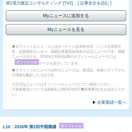
第2電力建設コンサルティング [TV2]
...
[ 記事全文を読む ]
Myニュースに追加する
Myニュースを見る
◆オフィシャルニュ－スとはホーチミン証券取引所、ハノイ証券取引
所、証券保管センター、国家証券委員会発表の公式ニュースです。掲載
ニュースのうち、2010年2月9日以降のオフィシャルニュースには
オフィシャル
マークを表示しています。
◆オフィシャルニュース以外のニュースは、経済誌、各種メディアから
の情報を翻訳したものです。
※正式なニュースはオフィシャルニュースにてご確認ください。
※免責事項については画面右上MENU内の｢◆免責事項｣をお読みくださ
い。
企業業績一覧へ
オフィシャル
L10：2026年 第2四半期業績