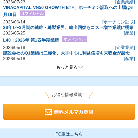
2026/07/23
[企業業績]
VINACAPITAL VN50 GROWTH ETF、ホーチミン証取への上場は6
オフィシャル
月16日
2026/06/14
[ホーチミン証取]
26年1〜3月期の繊維・縫製業界、輸出回復もコスト増で業績に明暗
2026/05/25
[産業]
オフィシャル
L40：2026年 第1四半期業績
2026/05/18
[企業業績]
建設会社のQ1業績は二極化、大手中心に利益倍増も未収金が懸念
2026/05/18
[産業]
もっと見る
お得な情報満載！
PC版はこちら