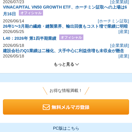
2026/07/23
[企業業績]
VINACAPITAL VN50 GROWTH ETF、ホーチミン証取への上場は6
オフィシャル
月16日
2026/06/14
[ホーチミン証取]
26年1〜3月期の繊維・縫製業界、輸出回復もコスト増で業績に明暗
2026/05/25
[産業]
オフィシャル
L40：2026年 第1四半期業績
2026/05/18
[企業業績]
建設会社のQ1業績は二極化、大手中心に利益倍増も未収金が懸念
2026/05/18
[産業]
もっと見る
お得な情報満載！
PC版はこちら