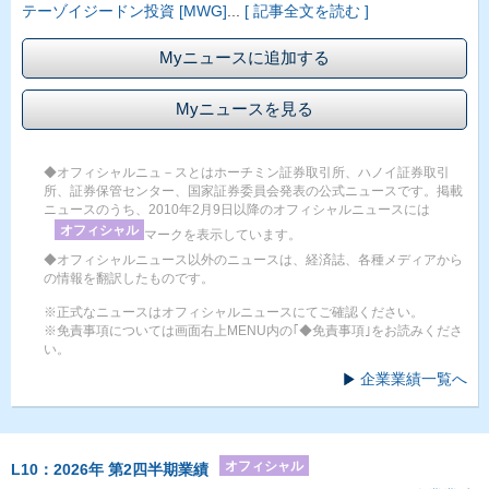
テーゾイジードン投資 [MWG]
...
[ 記事全文を読む ]
Myニュースに追加する
Myニュースを見る
◆オフィシャルニュ－スとはホーチミン証券取引所、ハノイ証券取引
所、証券保管センター、国家証券委員会発表の公式ニュースです。掲載
ニュースのうち、2010年2月9日以降のオフィシャルニュースには
オフィシャル
マークを表示しています。
◆オフィシャルニュース以外のニュースは、経済誌、各種メディアから
の情報を翻訳したものです。
※正式なニュースはオフィシャルニュースにてご確認ください。
※免責事項については画面右上MENU内の｢◆免責事項｣をお読みくださ
い。
企業業績一覧へ
オフィシャル
L10：2026年 第2四半期業績