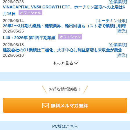
2026/07/23
[企業業績]
VINACAPITAL VN50 GROWTH ETF、ホーチミン証取への上場は6
オフィシャル
月16日
2026/06/14
[ホーチミン証取]
26年1〜3月期の繊維・縫製業界、輸出回復もコスト増で業績に明暗
2026/05/25
[産業]
オフィシャル
L40：2026年 第1四半期業績
2026/05/18
[企業業績]
建設会社のQ1業績は二極化、大手中心に利益倍増も未収金が懸念
2026/05/18
[産業]
もっと見る
お得な情報満載！
PC版はこちら