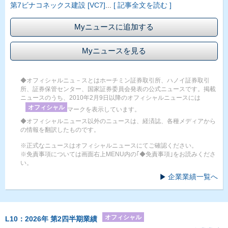
第7ビナコネックス建設 [VC7]
...
[ 記事全文を読む ]
Myニュースに追加する
Myニュースを見る
◆オフィシャルニュ－スとはホーチミン証券取引所、ハノイ証券取引
所、証券保管センター、国家証券委員会発表の公式ニュースです。掲載
ニュースのうち、2010年2月9日以降のオフィシャルニュースには
オフィシャル
マークを表示しています。
◆オフィシャルニュース以外のニュースは、経済誌、各種メディアから
の情報を翻訳したものです。
※正式なニュースはオフィシャルニュースにてご確認ください。
※免責事項については画面右上MENU内の｢◆免責事項｣をお読みくださ
い。
企業業績一覧へ
オフィシャル
L10：2026年 第2四半期業績