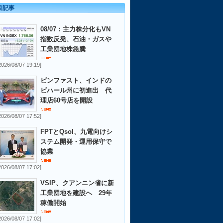
目記事
08/07：主力株分化もVN
指数反発、石油・ガスや
工業団地株急騰
2026/08/07 19:19]
ビンファスト、インドの
ビハール州に初進出 代
理店60号店を開設
2026/08/07 17:52]
FPTとQsol、九電向けシ
ステム開発・運用保守で
協業
2026/08/07 17:02]
VSIP、クアンニン省に新
工業団地を建設へ 29年
稼働開始
2026/08/07 17:02]