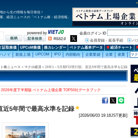
地から生の情報を毎日発信！
業、経済ニュースの「ベトナム株・経済情報」
powered by
会員ログイン ID
会員登録・延長手続
パ
イ証取株価
UPCoM株価
株カレンダー
ベトナム基本データ
経済チャート
UPCOM
IPO
ハノイ
新規上場
内部動向
企業業績
企業
産業
マ
ベト株ニュース
>
マクロ経済
> 26年1～5月期FDI実行額、直近5年間で最高水準を記録
2026年度下半期版 ベトナム上場企業 TOP50社データブック
、直近5年間で最高水準を記録
[2026/06/03 19:18JST更新]