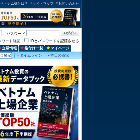
ベトナム株とは？
サイトマップ
お問い合わせ
パスワード
スワード確認
IDとパスワードを記憶させる
企業情報
格付け一覧
マイページ
クロ経済
●
タイムライン
●
本日の市況