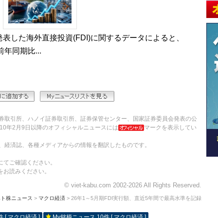
発表した海外直接投資(FDI)に関するデータによると、
年同期比...
券取引所、ハノイ証券取引所、証券保管センター、国家証券委員会発表の公
10年2月9日以降のオフィシャルニュースには
マークを表示してい
、経済誌、各種メディアからの情報を翻訳したものです。
にてご確認ください。
をお読みください。
© viet-kabu.com 2002-2026 All Rights Reserved.
ベト株ニュース
>
マクロ経済
> 26年1～5月期FDI実行額、直近5年間で最高水準を記録
 [ マクロ経済 ]
My銘柄ニュース 10件 [ マクロ経済 ]