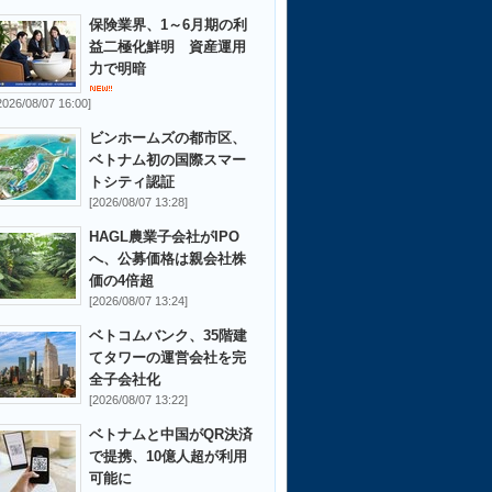
保険業界、1～6月期の利
益二極化鮮明 資産運用
力で明暗
2026/08/07 16:00]
ビンホームズの都市区、
ベトナム初の国際スマー
トシティ認証
[2026/08/07 13:28]
HAGL農業子会社がIPO
へ、公募価格は親会社株
価の4倍超
[2026/08/07 13:24]
ベトコムバンク、35階建
てタワーの運営会社を完
全子会社化
[2026/08/07 13:22]
ベトナムと中国がQR決済
で提携、10億人超が利用
可能に