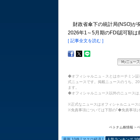
財政省傘下の統計局(NSO)が
2026年1～5月期のFDI認可額は前
[ 記事全文を読む ]
◆オフィシャルニュ－スとはホーチミン証
式ニュースです。掲載ニュースのうち、20
ます。
◆オフィシャルニュース以外のニュースは
※正式なニュースはオフィシャルニュース
※免責事項については下部の｢◆免責事項｣
ベトナム株情報
>
最新 10件 [ マクロ経済 ]
人気ランキング 10件