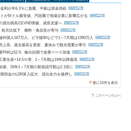
金利が年6.3％に急騰、中銀は資金供給
ートが対ドル最安値、円急騰で地場企業に影響広がる
点の貸出残高2京VND突破、成長支援へ
PI、前月比低下 燃料・食品安が寄与
越外国人167万人、ビザ緩和などで1～7月期は1390万人
売売上高、過去最高を更新 夏休みで観光需要が牽引
業PMIは52.9、輸出好調で改善ペース加速
工業生産+14.5％増、1～7月期は19年以降最高
加速、26年1～7月期の新規認可額は2.1倍に
期預金のLDR算入拡大 貸出余力を後押し
更に10件を表示
このページの上へ