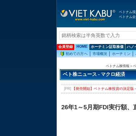
ベトナム現
ベトナム企
HOME
会員登録
ホーチミン証取株価
ハノ
初めての方へ
市場概況
ホーチミン
ベトナム株情報
>
ベト株ニュース - マクロ経済
[PR]
【発売開始】ベトナム株投資の決定版 - 
26年1～5月期FDI実行額