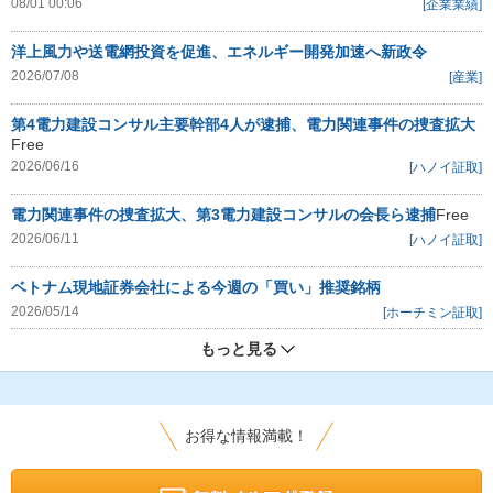
08/01 00:06
[企業業績]
洋上風力や送電網投資を促進、エネルギー開発加速へ新政令
2026/07/08
[産業]
第4電力建設コンサル主要幹部4人が逮捕、電力関連事件の捜査拡大
Free
2026/06/16
[ハノイ証取]
電力関連事件の捜査拡大、第3電力建設コンサルの会長ら逮捕
Free
2026/06/11
[ハノイ証取]
ベトナム現地証券会社による今週の「買い」推奨銘柄
2026/05/14
[ホーチミン証取]
もっと見る
お得な情報満載！