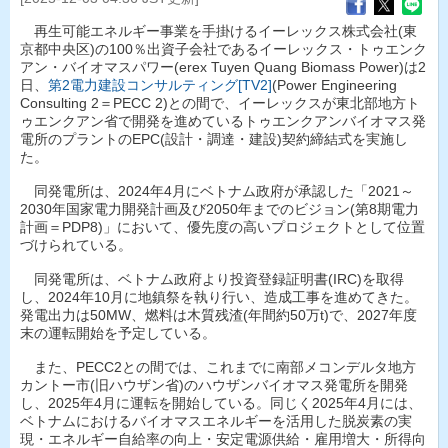
再生可能エネルギー事業を手掛けるイーレックス株式会社(東
京都中央区)の100％出資子会社であるイーレックス・トゥエンク
アン・バイオマスパワー(erex Tuyen Quang Biomass Power)は2
日、
第2電力建設コンサルティング[TV2]
(Power Engineering
Consulting 2＝PECC 2)との間で、イーレックスが東北部地方ト
ゥエンクアン省で開発を進めているトゥエンクアンバイオマス発
電所のプラントのEPC(設計・調達・建設)契約締結式を実施し
た。
同発電所は、2024年4月にベトナム政府が承認した「2021～
2030年国家電力開発計画及び2050年までのビジョン(第8期電力
計画＝PDP8)」において、優先度の高いプロジェクトとして位置
づけられている。
同発電所は、ベトナム政府より投資登録証明書(IRC)を取得
し、2024年10月に地鎮祭を執り行い、造成工事を進めてきた。
発電出力は50MW、燃料は木質残渣(年間約50万t)で、2027年度
末の運転開始を予定している。
また、PECC2との間では、これまでに南部メコンデルタ地方
カントー市(旧ハウザン省)のハウザンバイオマス発電所を開発
し、2025年4月に運転を開始している。同じく2025年4月には、
ベトナムにおけるバイオマスエネルギーを活用した脱炭素の実
現・エネルギー自給率の向上・安定電源供給・雇用増大・所得向