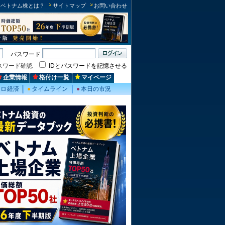
ベトナム株とは？
サイトマップ
お問い合わせ
パスワード
スワード確認
IDとパスワードを記憶させる
企業情報
格付け一覧
マイページ
クロ経済
●
タイムライン
●
本日の市況