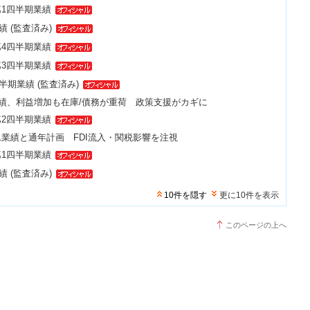
 第1四半期業績
績 (監査済み)
 第4四半期業績
 第3四半期業績
上半期業績 (監査済み)
績、利益増加も在庫/債務が重荷 政策支援がカギに
 第2四半期業績
1業績と通年計画 FDI流入・関税影響を注視
 第1四半期業績
績 (監査済み)
10件を隠す
更に10件を表示
このページの上へ