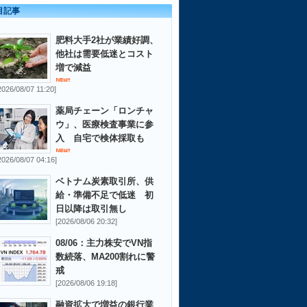
目記事
肥料大手2社が業績好調、
他社は需要低迷とコスト
増で減益
2026/08/07 11:20]
薬局チェーン「ロンチャ
ウ」、医療検査事業に参
入 自宅で検体採取も
2026/08/07 04:16]
ベトナム炭素取引所、供
給・準備不足で低迷 初
日以降は取引無し
[2026/08/06 20:32]
08/06：主力株安でVN指
数続落、MA200割れに警
戒
[2026/08/06 19:18]
融資拡大で増益の銀行業