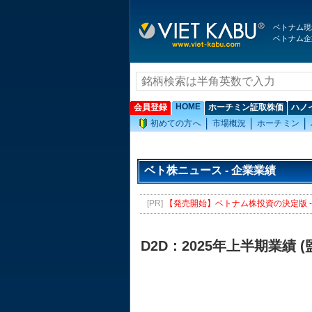
ベトナム現
ベトナム企
HOME
会員登録
ホーチミン証取株価
ハノ
初めての方へ
市場概況
ホーチミン
ベト株ニュース - 企業業績
[PR]
【発売開始】ベトナム株投資の決定版 - 
D2D：2025年上半期業績 