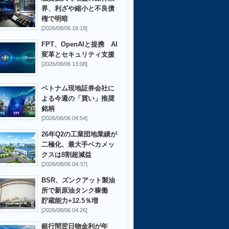
界、利ざや縮小と不良債
権で明暗
[2026/08/06 16:19]
FPT、OpenAIと提携 AI
変革とセキュリティ支援
[2026/08/06 13:08]
ベトナム現地証券会社に
よる今週の「買い」推奨
銘柄
[2026/08/06 04:54]
26年Q2の工業団地業績が
二極化、最大手ベカメッ
クスは8割超減益
[2026/08/06 04:37]
BSR、ズンクアット製油
所で新原油タンク稼働
貯蔵能力+12.5％増
[2026/08/06 04:26]
銀行間翌日物金利が年