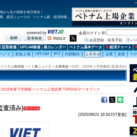
地から生の情報を毎日発信！
業、経済ニュースの「ベトナム株・経済情報」
powered by
会員ログイン ID
会員登録・延長手続
パ
イ証取株価
UPCoM株価
株カレンダー
ベトナム基本データ
経済チャート
UPCOM
IPO
ハノイ
新規上場
内部動向
企業業績
企業
産業
マ
ベトナム株情報
>
ベト株ニュース
>
企業業績
> D2D：2025年上半期業績 (監査済み)
2026年度下半期版 ベトナム上場企業 TOP50社データブック
(監査済み)
[2025/09/21 18:50JST更新]