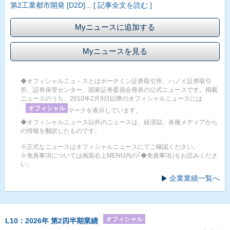
第2工業都市開発 [D2D]
...
[ 記事全文を読む ]
Myニュースに追加する
Myニュースを見る
◆オフィシャルニュ－スとはホーチミン証券取引所、ハノイ証券取引
所、証券保管センター、国家証券委員会発表の公式ニュースです。掲載
ニュースのうち、2010年2月9日以降のオフィシャルニュースには
オフィシャル
マークを表示しています。
◆オフィシャルニュース以外のニュースは、経済誌、各種メディアから
の情報を翻訳したものです。
※正式なニュースはオフィシャルニュースにてご確認ください。
※免責事項については画面右上MENU内の｢◆免責事項｣をお読みくださ
い。
企業業績一覧へ
オフィシャル
L10：2026年 第2四半期業績