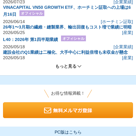
2026/07/23
[企業業績]
VINACAPITAL VN50 GROWTH ETF、ホーチミン証取への上場は6
オフィシャル
月16日
2026/06/14
[ホーチミン証取]
26年1〜3月期の繊維・縫製業界、輸出回復もコスト増で業績に明暗
2026/05/25
[産業]
オフィシャル
L40：2026年 第1四半期業績
2026/05/18
[企業業績]
建設会社のQ1業績は二極化、大手中心に利益倍増も未収金が懸念
2026/05/18
[産業]
もっと見る
お得な情報満載！
PC版はこちら