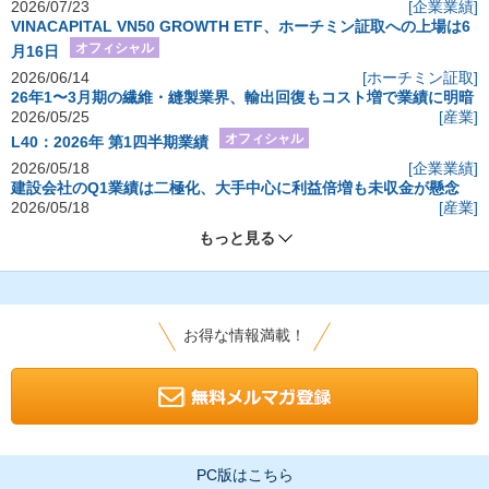
2026/07/23
[企業業績]
VINACAPITAL VN50 GROWTH ETF、ホーチミン証取への上場は6
オフィシャル
月16日
2026/06/14
[ホーチミン証取]
26年1〜3月期の繊維・縫製業界、輸出回復もコスト増で業績に明暗
2026/05/25
[産業]
オフィシャル
L40：2026年 第1四半期業績
2026/05/18
[企業業績]
建設会社のQ1業績は二極化、大手中心に利益倍増も未収金が懸念
2026/05/18
[産業]
もっと見る
お得な情報満載！
PC版はこちら