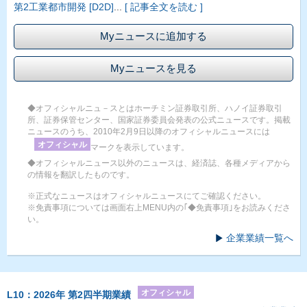
第2工業都市開発 [D2D]
...
[ 記事全文を読む ]
Myニュースに追加する
Myニュースを見る
◆オフィシャルニュ－スとはホーチミン証券取引所、ハノイ証券取引
所、証券保管センター、国家証券委員会発表の公式ニュースです。掲載
ニュースのうち、2010年2月9日以降のオフィシャルニュースには
オフィシャル
マークを表示しています。
◆オフィシャルニュース以外のニュースは、経済誌、各種メディアから
の情報を翻訳したものです。
※正式なニュースはオフィシャルニュースにてご確認ください。
※免責事項については画面右上MENU内の｢◆免責事項｣をお読みくださ
い。
企業業績一覧へ
オフィシャル
L10：2026年 第2四半期業績