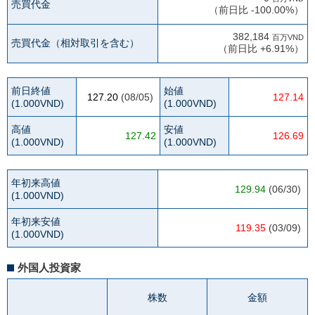
売買代金
（前日比 -100.00%）
382,184
百万VND
売買代金
（相対取引を含む）
（前日比 +6.91%）
前日終値
始値
127.20
(08/05)
127.14
(1.000VND)
(1.000VND)
高値
安値
127.42
126.69
(1.000VND)
(1.000VND)
年初来高値
129.94
(06/30)
(1.000VND)
年初来安値
119.35
(03/09)
(1.000VND)
外国人投資家
株数
金額