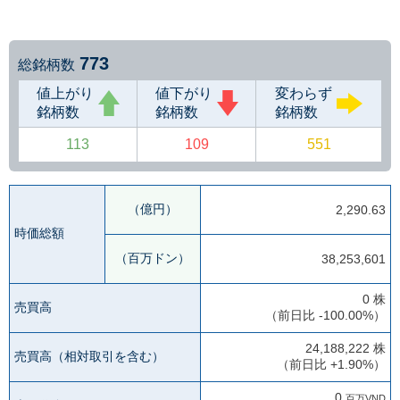
773
総銘柄数
値上がり
値下がり
変わらず
銘柄数
銘柄数
銘柄数
113
109
551
（億円）
2,290.63
時価総額
（百万ドン）
38,253,601
0 株
売買高
（前日比 -100.00%）
24,188,222 株
売買高
（相対取引を含む）
（前日比 +1.90%）
0
百万VND