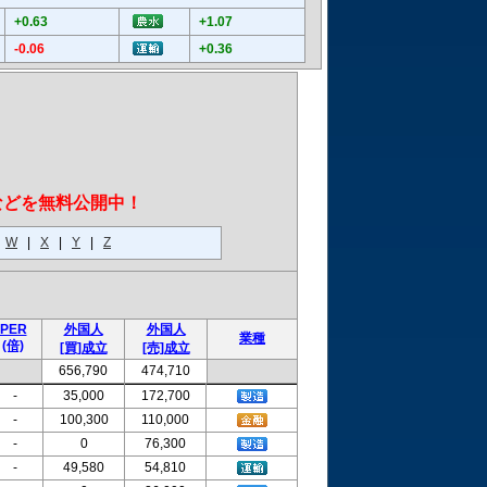
+0.63
+1.07
-0.06
+0.36
などを無料公開中！
|
W
|
X
|
Y
|
Z
PER
外国人
外国人
業種
(倍)
[買]成立
[売]成立
656,790
474,710
-
35,000
172,700
-
100,300
110,000
-
0
76,300
-
49,580
54,810