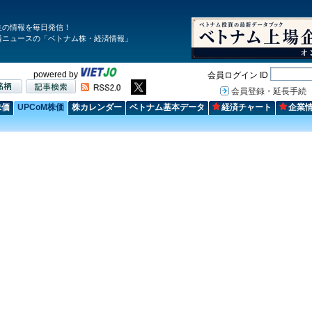
生の情報を毎日発信！
済ニュースの「ベトナム株・経済情報」
powered by
会員ログイン ID
会員登録・延長手続
株価
UPCoM株価
株カレンダー
ベトナム基本データ
経済チャート
企業