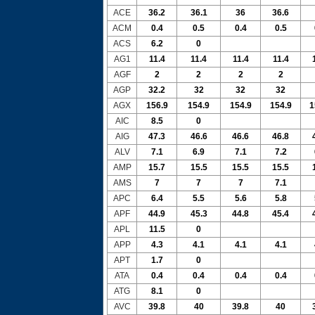
ACE
36.2
36.1
36
36.6
ACM
0.4
0.5
0.4
0.5
ACS
6.2
0
AG1
11.4
11.4
11.4
11.4
AGF
2
2
2
2
AGP
32.2
32
32
32
AGX
156.9
154.9
154.9
154.9
1
AIC
8.5
0
AIG
47.3
46.6
46.6
46.8
ALV
7.1
6.9
7.1
7.2
AMP
15.7
15.5
15.5
15.5
AMS
7
7
7
7.1
APC
6.4
5.5
5.6
5.8
APF
44.9
45.3
44.8
45.4
APL
11.5
0
APP
4.3
4.1
4.1
4.1
APT
1.7
0
ATA
0.4
0.4
0.4
0.4
ATG
8.1
0
AVC
39.8
40
39.8
40