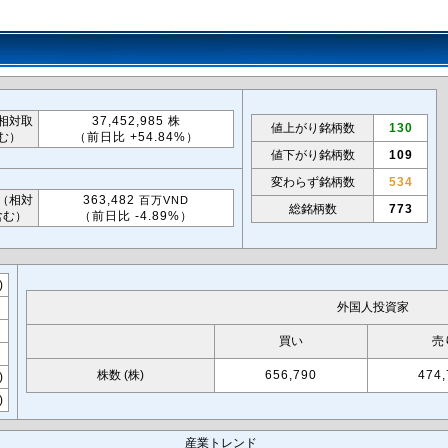
相対取
37,452,985 株
値上がり銘柄数
130
む）
（前日比 +54.84%）
値下がり銘柄数
109
変わらず銘柄数
534
（相対
363,482
百万VND
総銘柄数
773
含む）
（前日比 -4.89%）
6)
外国人投資家
買い
売
株数 (株)
656,790
474,
0)
9)
産業トレンド