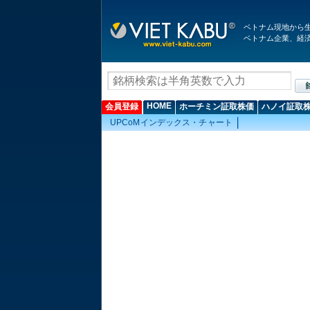
ベトナム現地から
ベトナム企業、経
HOME
会員登録
ホーチミン証取株価
ハノイ証取
UPCoMインデックス・チャート