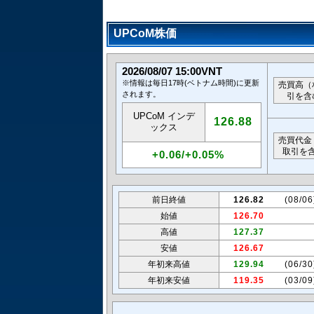
UPCoM株価
2026/08/07 15:00VNT
※情報は毎日17時(ベトナム時間)に更新
売買高（
されます。
引を含
UPCoM インデ
126.88
ックス
売買代金
取引を
+0.06/+0.05%
前日終値
126.82
(08/0
始値
126.70
高値
127.37
安値
126.67
年初来高値
129.94
(06/3
年初来安値
119.35
(03/0