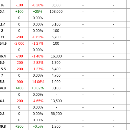
36
-100
-0.28%
3,500
-
-
0.4
+100
+25%
103,000
-
-
0
0.00%
-
-
-
11.4
0
0.00%
5,100
-
-
2
0
0.00%
100
-
-
31
-200
-0.62%
5,700
-
-
54.9
-2,000
-1.27%
100
-
-
0
0.00%
-
-
-
46.4
-700
-1.48%
16,800
-
-
6.9
-200
-2.82%
1,700
-
-
15.5
-200
-1.27%
6,400
-
-
7
0
0.00%
4,700
-
-
5.5
-900
-14.06%
1,900
-
-
44.8
+400
+0.89%
3,100
-
-
0
0.00%
-
-
-
4.1
-200
-4.65%
13,500
-
-
0
0.00%
-
-
-
0.3
0
0.00%
56,200
-
-
0
0.00%
-
-
-
39.8
+200
+0.5%
1,800
-
-