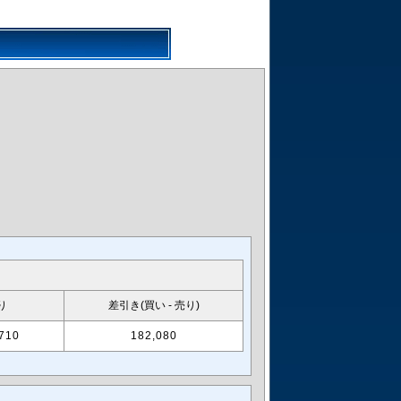
り
差引き(買い - 売り)
710
182,080