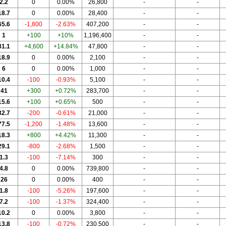
2.2
0
0.00%
26,800
-
-
18.7
0
0.00%
28,400
-
-
65.6
-1,800
-2.63%
407,200
-
-
1
+100
+10%
1,196,400
-
-
31.1
+4,600
+14.84%
47,800
-
-
18.9
0
0.00%
2,100
-
-
6
0
0.00%
1,000
-
-
10.4
-100
-0.93%
5,100
-
-
41
+300
+0.72%
283,700
-
-
15.6
+100
+0.65%
500
-
-
32.7
-200
-0.61%
21,000
-
-
77.5
-1,200
-1.48%
13,600
-
-
18.3
+800
+4.42%
11,300
-
-
29.1
-800
-2.68%
1,500
-
-
1.3
-100
-7.14%
300
-
-
4.8
0
0.00%
739,800
-
-
26
0
0.00%
400
-
-
1.8
-100
-5.26%
197,600
-
-
7.2
-100
-1.37%
324,400
-
-
10.2
0
0.00%
3,800
-
-
13.8
-100
-0.72%
230,500
-
-