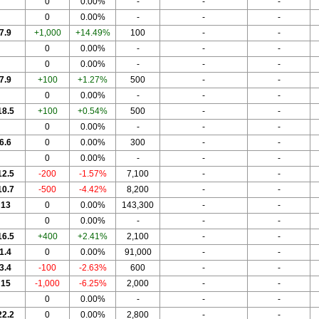
0
0.00%
-
-
-
0
0.00%
-
-
-
7.9
+1,000
+14.49%
100
-
-
0
0.00%
-
-
-
0
0.00%
-
-
-
7.9
+100
+1.27%
500
-
-
0
0.00%
-
-
-
18.5
+100
+0.54%
500
-
-
0
0.00%
-
-
-
6.6
0
0.00%
300
-
-
0
0.00%
-
-
-
12.5
-200
-1.57%
7,100
-
-
10.7
-500
-4.42%
8,200
-
-
13
0
0.00%
143,300
-
-
0
0.00%
-
-
-
16.5
+400
+2.41%
2,100
-
-
1.4
0
0.00%
91,000
-
-
3.4
-100
-2.63%
600
-
-
15
-1,000
-6.25%
2,000
-
-
0
0.00%
-
-
-
22.2
0
0.00%
2,800
-
-