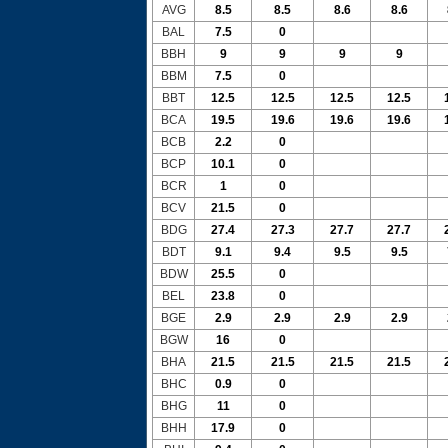
AVG
8.5
8.5
8.6
8.6
BAL
7.5
0
BBH
9
9
9
9
BBM
7.5
0
BBT
12.5
12.5
12.5
12.5
BCA
19.5
19.6
19.6
19.6
BCB
2.2
0
BCP
10.1
0
BCR
1
0
BCV
21.5
0
BDG
27.4
27.3
27.7
27.7
BDT
9.1
9.4
9.5
9.5
BDW
25.5
0
BEL
23.8
0
BGE
2.9
2.9
2.9
2.9
BGW
16
0
BHA
21.5
21.5
21.5
21.5
BHC
0.9
0
BHG
11
0
BHH
17.9
0