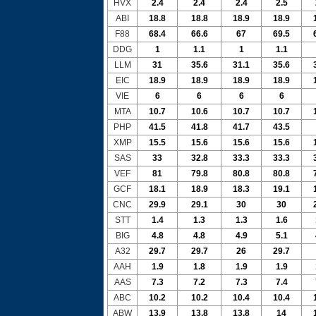
HVX
2.4
2.4
2.4
2.5
ABI
18.8
18.8
18.9
18.9
F88
68.4
66.6
67
69.5
DDG
1
1.1
1
1.1
LLM
31
35.6
31.1
35.6
EIC
18.9
18.9
18.9
18.9
VIE
6
6
6
6
MTA
10.7
10.6
10.7
10.7
PHP
41.5
41.8
41.7
43.5
XMP
15.5
15.6
15.6
15.6
SAS
33
32.8
33.3
33.3
VEF
81
79.8
80.8
80.8
GCF
18.1
18.9
18.3
19.1
CNC
29.9
29.1
30
30
STT
1.4
1.3
1.3
1.6
BIG
4.8
4.8
4.9
5.1
A32
29.7
29.7
26
29.7
AAH
1.9
1.8
1.9
1.9
AAS
7.3
7.2
7.3
7.4
ABC
10.2
10.2
10.4
10.4
ABW
13.9
13.8
13.8
14