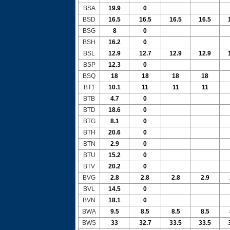
BSA
19.9
0
BSD
16.5
16.5
16.5
16.5
BSG
8
0
BSH
16.2
0
BSL
12.9
12.7
12.9
12.9
BSP
12.3
0
BSQ
18
18
18
18
BT1
10.1
11
11
11
BTB
4.7
0
BTD
18.6
0
BTG
8.1
0
BTH
20.6
0
BTN
2.9
0
BTU
15.2
0
BTV
20.2
0
BVG
2.8
2.8
2.8
2.9
BVL
14.5
0
BVN
18.1
0
BWA
9.5
8.5
8.5
8.5
BWS
33
32.7
33.5
33.5