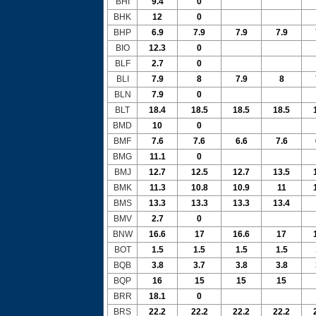
BHI
9.4
0
BHK
12
0
BHP
6.9
7.9
7.9
7.9
BIO
12.3
0
BLF
2.7
0
BLI
7.9
8
7.9
8
BLN
7.9
0
BLT
18.4
18.5
18.5
18.5
BMD
10
0
BMF
7.6
7.6
6.6
7.6
BMG
11.1
0
BMJ
12.7
12.5
12.7
13.5
BMK
11.3
10.8
10.9
11
BMS
13.3
13.3
13.3
13.4
BMV
2.7
0
BNW
16.6
17
16.6
17
BOT
1.5
1.5
1.5
1.5
BQB
3.8
3.7
3.8
3.8
BQP
16
15
15
15
BRR
18.1
0
BRS
22.2
22.2
22.2
22.2