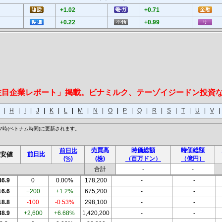
+1.02
+0.71
+0.22
+0.99
「注目企業レポート」掲載。ビナミルク、テーゾイジードン投資
|
H
|
I
|
J
|
K
|
L
|
M
|
N
|
O
|
P
|
Q
|
R
|
S
|
T
|
U
|
V
7時(ベトナム時間)に更新されます。
売買高
時価総額
時価総額
前日比
安値
前日比
(%)
(株)
（百万ドン）
（億円）
合計
-
-
46.9
0
0.00%
178,200
-
-
16.6
+200
+1.2%
675,200
-
-
18.8
-100
-0.53%
298,100
-
-
38.9
+2,600
+6.68%
1,420,200
-
-